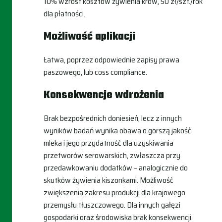
10% wzrost kosztów żywienia krów, 50 zł/szt./rok
dla płatności.
Możliwość aplikacji
Łatwa, poprzez odpowiednie zapisy prawa
paszowego, lub coss compliance.
Konsekwencje wdrożenia
Brak bezpośrednich doniesień, lecz z innych
wyników badań wynika obawa o gorszą jakość
mleka i jego przydatność dla uzyskiwania
przetworów serowarskich, zwłaszcza przy
przedawkowaniu dodatków – analogicznie do
skutków żywienia kiszonkami. Możliwość
zwiększenia zakresu produkcji dla krajowego
przemysłu tłuszczowego. Dla innych gałęzi
gospodarki oraz środowiska brak konsekwencji.