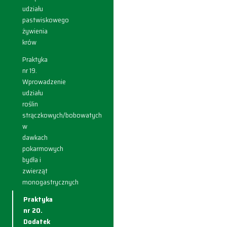
udziału
pastwiskowego
żywienia
krów
Praktyka
nr 19.
Wprowadzenie
udziału
roślin
strączkowych/bobowatych
w
dawkach
pokarmowych
bydła i
zwierząt
monogastrycznych
Praktyka
nr 20.
Dodatek