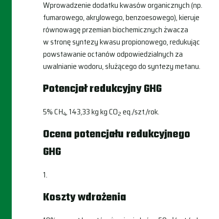
Wprowadzenie dodatku kwasów organicznych (np.
fumarowego, akrylowego, benzoesowego), kieruje
równowagę przemian biochemicznych żwacza
w stronę syntezy kwasu propionowego, redukując
powstawanie octanów odpowiedzialnych za
uwalnianie wodoru, służącego do syntezy metanu.
Potencjał redukcyjny GHG
5% CH
, 143,33 kg kg CO
eq./szt./rok.
4
2
Ocena potencjału redukcyjnego
GHG
1.
Koszty wdrożenia