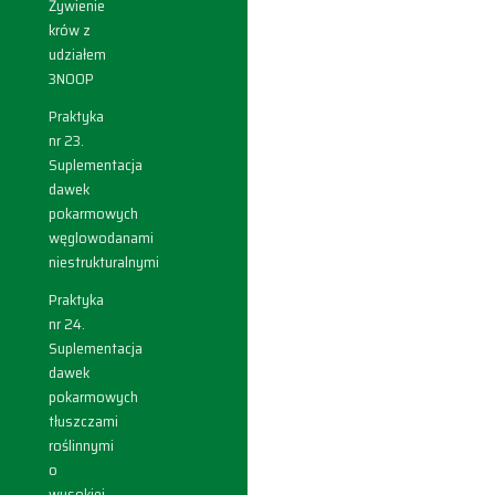
Żywienie
krów z
udziałem
3NOOP
Praktyka
nr 23.
Suplementacja
dawek
pokarmowych
węglowodanami
niestrukturalnymi
Praktyka
nr 24.
Suplementacja
dawek
pokarmowych
tłuszczami
roślinnymi
o
wysokiej