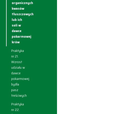
organicznych
kwasów
tłuszczowych
lub ich
soli w
dawce
pokarmowej
krów
Praktyka
nr 21.
Wzrost
udziału w
dawce
pokarmowej
bydła
pasz
treściwych
Praktyka
nr 22.