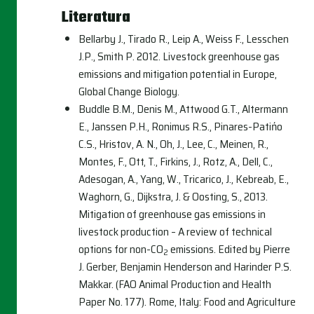
Literatura
Bellarby J., Tirado R., Leip A., Weiss F., Lesschen
J.P., Smith P. 2012. Livestock greenhouse gas
emissions and mitigation potential in Europe,
Global Change Biology.
Buddle B.M., Denis M., Attwood G.T., Altermann
E., Janssen P.H., Ronimus R.S., Pinares-Patińo
C.S., Hristov, A. N., Oh, J., Lee, C., Meinen, R.,
Montes, F., Ott, T., Firkins, J., Rotz, A., Dell, C.,
Adesogan, A., Yang, W., Tricarico, J., Kebreab, E.,
Waghorn, G., Dijkstra, J. & Oosting, S., 2013.
Mitigation of greenhouse gas emissions in
livestock production – A review of technical
options for non-CO
emissions. Edited by Pierre
2
J. Gerber, Benjamin Henderson and Harinder P.S.
Makkar. (FAO Animal Production and Health
Paper No. 177). Rome, Italy: Food and Agriculture