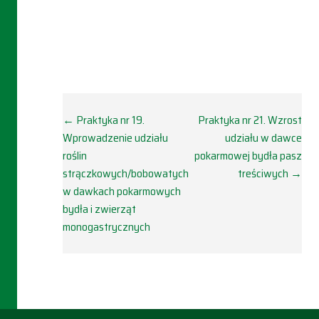
Doc
← Praktyka nr 19.
Praktyka nr 21. Wzrost
Wprowadzenie udziału
udziału w dawce
navigation
roślin
pokarmowej bydła pasz
strączkowych/bobowatych
treściwych →
w dawkach pokarmowych
bydła i zwierząt
monogastrycznych