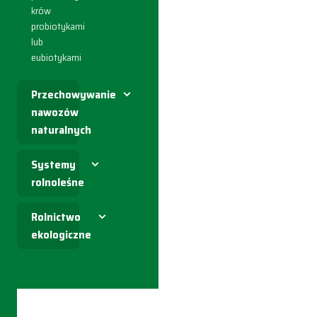
krów
probiotykami
lub
eubiotykami
Przechowywanie
nawozów
naturalnych
Systemy
rolnoleśne
Rolnictwo
ekologiczne