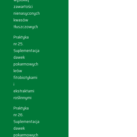
zawartości
nienasyconych
kwasów
tłuszczowych
Praktyka
nr 25.
Suplementacja
dawek
pokarmowych
krów
fitobiotykami
i
ekstraktami
roślinnymi
Praktyka
nr 26.
Suplementacja
dawek
pokarmowych