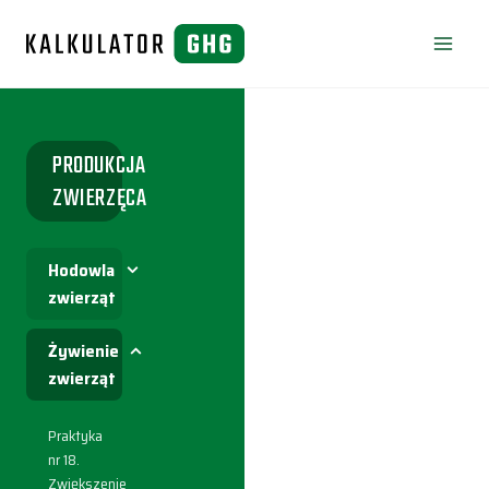
Przejdź
do
treści
PRODUKCJA
ZWIERZĘCA
Hodowla
zwierząt
Żywienie
zwierząt
Praktyka
nr 18.
Zwiększenie