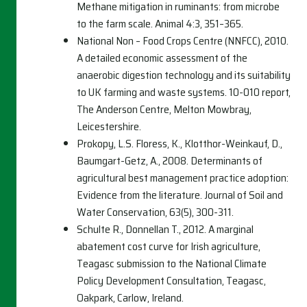
Methane mitigation in ruminants: from microbe
to the farm scale. Animal 4:3, 351–365.
National Non – Food Crops Centre (NNFCC), 2010.
A detailed economic assessment of the
anaerobic digestion technology and its suitability
to UK farming and waste systems. 10-010 report,
The Anderson Centre, Melton Mowbray,
Leicestershire.
Prokopy, L.S. Floress, K., Klotthor-Weinkauf, D.,
Baumgart-Getz, A., 2008. Determinants of
agricultural best management practice adoption:
Evidence from the literature. Journal of Soil and
Water Conservation, 63(5), 300-311.
Schulte R., Donnellan T., 2012. A marginal
abatement cost curve for Irish agriculture,
Teagasc submission to the National Climate
Policy Development Consultation, Teagasc,
Oakpark, Carlow, Ireland.