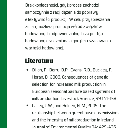
Brak konieczności, gdyż proces zachodzi
samoczynnie z racji dążenia do poprawy
efektywności produkcji. W celu przyspieszenia
zmian, możliwa promocja wśród związków
hodowlanych odpowiedzialnych za postęp
hodowlany oraz zmiana algorytmu szacowania
wartości hodowlanej.
Literatura
Dillon, P., Berry, D.P., Evans, R.D., Buckley, F.,
Horan, B., 2006. Consequences of genetic
selection for increased milk production in
European seasonal pasture based systems of
milk production. Livestock Science, 99:141-158.
Casey, J. W., and Holden, N. M., 2005. The
relationship between greenhouse gas emissions
and the intensity of milk production in Ireland.
Journal of Environmental Quality 34: 429-436.