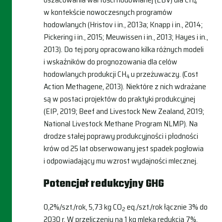
4
w kontekście nowoczesnych programów
hodowlanych (Hristov i in., 2013a; Knapp i in., 2014;
Pickering i in., 2015; Meuwissen i in., 2013; Hayes i in.,
2013). Do tej pory opracowano kilka różnych modeli
i wskaźników do prognozowania dla celów
hodowlanych produkcji CH
u przeżuwaczy. (Cost
4
Action Methagene, 2013). Niektóre z nich wdrażane
są w postaci projektów do praktyki produkcyjnej
(EIP, 2019; Beef and Livestock New Zealand, 2019;
National Livestock Methane Program NLMP). Na
drodze stałej poprawy produkcyjności i płodności
krów od 25 lat obserwowany jest spadek pogłowia
i odpowiadający mu wzrost wydajności mlecznej.
Potencjał redukcyjny GHG
0,2%/szt./rok, 5,73 kg CO
eq./szt./rok łącznie 3% do
2
2030 r. W przeliczeniu na 1 kg mleka redukcja 7%.