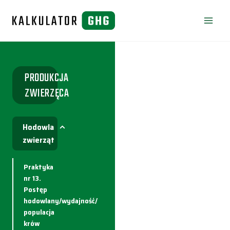
Przejdź
do
treści
PRODUKCJA
ZWIERZĘCA
Hodowla
zwierząt
Praktyka
nr 13.
Postęp
hodowlany/wydajność/
populacja
krów