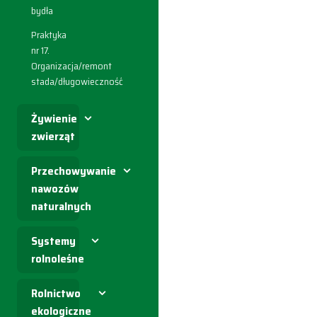
bydła
Praktyka
nr 17.
Organizacja/remont
stada/długowieczność
Żywienie
zwierząt
Przechowywanie
nawozów
naturalnych
Systemy
rolnoleśne
Rolnictwo
ekologiczne