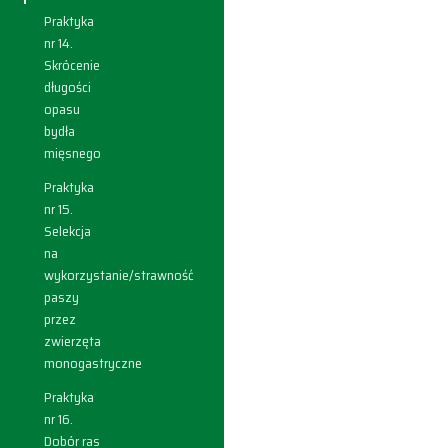
Praktyka
nr 14.
Skrócenie
długości
opasu
bydła
mięsnego
Praktyka
nr 15.
Selekcja
na
wykorzystanie/strawność
paszy
przez
zwierzęta
monogastryczne
Praktyka
nr 16.
Dobór ras