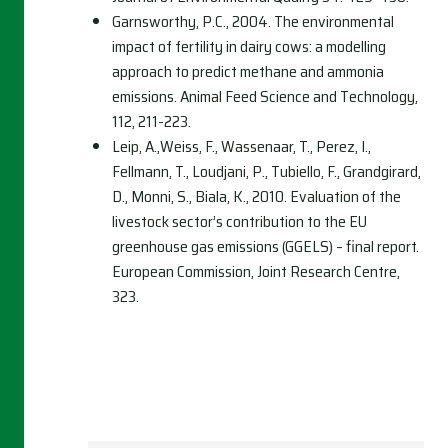
Garnsworthy, P.C., 2004. The environmental
impact of fertility in dairy cows: a modelling
approach to predict methane and ammonia
emissions. Animal Feed Science and Technology,
112, 211-223.
Leip, A.,Weiss, F., Wassenaar, T., Perez, I.,
Fellmann, T., Loudjani, P., Tubiello, F., Grandgirard,
D., Monni, S., Biala, K., 2010. Evaluation of the
livestock sector’s contribution to the EU
greenhouse gas emissions (GGELS) – final report.
European Commission, Joint Research Centre,
323.