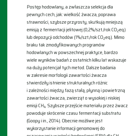
Postęp hodowlany, a zwłaszcza selekcja dla
pewnych cech, jak: wielkość żwacza, poprawa
strawności, szybsze przyrosty, skutkują mniejszą
emisją z fermentacji jelitowej (0,2%/szt./rok CO
eq.)
2
lub depozycji odchodów (1%/szt./rok CO
eq.). Mimo
2
braku tak zmodyfikowanych programów
hodowlanych w powszechnej praktyce, bardzo
wiele wyników badań z ostatnich kilku lat wskazuje
na duży potencjał tych metod. Dalsze badania
w zakresie morfologii zawartości żwacza
stwierdziły istnienie strukturalnych różnic
i zależności między fazą stałą, płynną i powietrzną
zawartości żwacza, zwierząt o wysokiej i niskiej
emisji CH
. Szybsze przejście materiału przez żwacz
4
powoduje skrócenie czasu fermentacji substratu
(Goopy i in., 2014). Obecnie możliwe jest
wykorzystanie informacji genomowej do
oszacowania wartości hodowlanej (EBV) dla CH