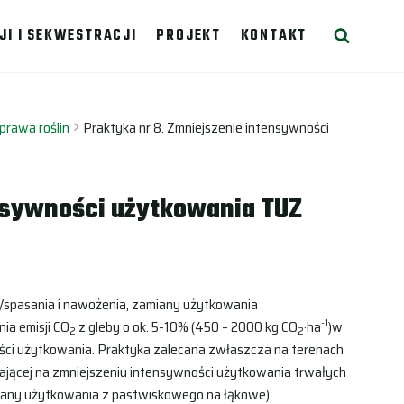
JI I SEKWESTRACJI
PROJEKT
KONTAKT
prawa roślin
Praktyka nr 8. Zmniejszenie intensywności
ensywności użytkowania TUZ
/spasania i nawożenia, zamiany użytkowania
-1
ia emisji CO
z gleby o ok. 5-10% (450 – 2000 kg CO
·ha
)w
2
2
ci użytkowania. Praktyka zalecana zwłaszcza na terenach
ającej na zmniejszeniu intensywności użytkowania trwałych
miany użytkowania z pastwiskowego na łąkowe).