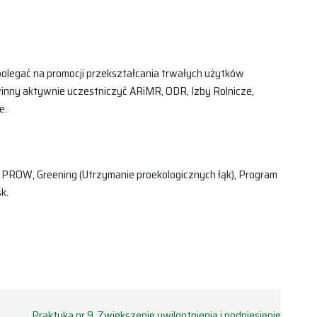
legać na promocji przekształcania trwałych użytków
inny aktywnie uczestniczyć ARiMR, ODR, Izby Rolnicze,
e.
 PROW, Greening (Utrzymanie proekologicznych łąk), Program
k.
Praktyka nr 9. Zwiększenie uwilgotnienia i podniesienie