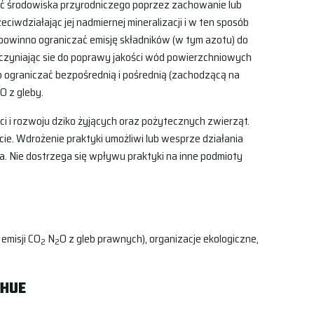
ć środowiska przyrodniczego poprzez zachowanie lub
ciwdziałając jej nadmiernej mineralizacji i w ten sposób
powinno ograniczać emisję składników (w tym azotu) do
yczyniając sie do poprawy jakości wód powierzchniowych
 ograniczać bezpośrednią i pośrednią (zachodzącą na
O z gleby.
2
i i rozwoju dziko żyjących oraz pożytecznych zwierząt.
cie. Wdrożenie praktyki umożliwi lub wesprze działania
. Nie dostrzega się wpływu praktyki na inne podmioty
 emisji CO
N
O z gleb prawnych), organizacje ekologiczne,
2
2
SHUE