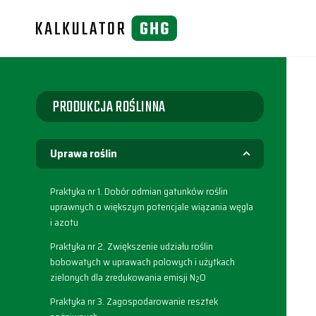
Przejdź
do
treści
PRODUKCJA ROŚLINNA
Uprawa roślin
Praktyka nr 1. Dobór odmian gatunków roślin
uprawnych o większym potencjale wiązania węgla
i azotu
Praktyka nr 2. Zwiększenie udziału roślin
bobowatych w uprawach polowych i użytkach
zielonych dla zredukowania emisji N
O
2
Praktyka nr 3. Zagospodarowanie resztek