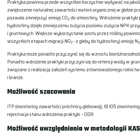
Praktyka powinna przede wszystkim korzystnie wpływać na jakoś
zwiększenie naturalnej zawartości materii organicznej w glebie prze
pozwala zmniejszyć emisję CO
do atmosfery. Wdrożenie praktyki 
2
hydrosfery dzięki zmniejszeniu zużycia poziomu zużycia NPK prz
i gruntowych. Większe wykorzystanie azotu przez rośliny powinno
wszystkich etapach migracji NO
– z gleby do hydrosfery) emisję N
3
Praktyka może ponadto przyczynić się do wzrostu bioróżnorodnośc
Ponadto wdrożenie praktyki przyczyni się do retencji wody w grun
związane z realizacją założeń systemu zrównoważonego rolnictwa
i branże.
Możliwość szacowania
ITP (monitoring zawartości próchnicy glebowej), IB IOŚ (monitoring
rejestracja stanu wdrożenia praktyki – ODR.
Możliwość uwzględnienia w metodologii KA