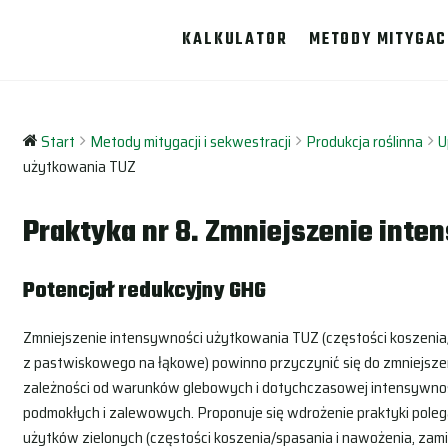
KALKULATOR
METODY MITYGAC
Start
Metody mitygacji i sekwestracji
Produkcja roślinna
U
użytkowania TUZ
Praktyka nr 8. Zmniejszenie int
Potencjał redukcyjny GHG
Zmniejszenie intensywności użytkowania TUZ (częstości koszenia
z pastwiskowego na łąkowe) powinno przyczynić się do zmniejszen
zależności od warunków glebowych i dotychczasowej intensywnoś
podmokłych i zalewowych. Proponuje się wdrożenie praktyki poleg
użytków zielonych (częstości koszenia/spasania i nawożenia, za