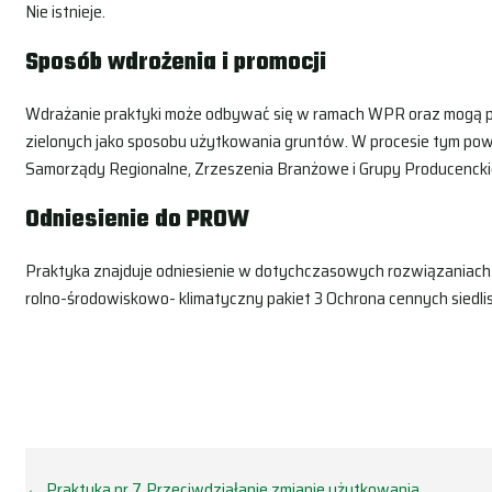
Nie istnieje.
Sposób wdrożenia i promocji
Wdrażanie praktyki może odbywać się w ramach WPR oraz mogą po
zielonych jako sposobu użytkowania gruntów. W procesie tym pow
Samorządy Regionalne, Zrzeszenia Branżowe i Grupy Producencki
Odniesienie do PROW
Praktyka znajduje odniesienie w dotychczasowych rozwiązaniach
rolno-środowiskowo- klimatyczny pakiet 3 Ochrona cennych siedlis
← Praktyka nr 7. Przeciwdziałanie zmianie użytkowania